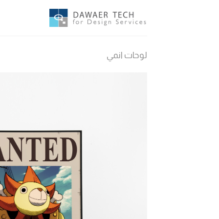
Ski
t
conten
لوحات انمي