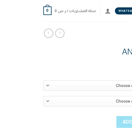
0
سلة المشتريات /
ر.س
0
WHATSA
ADD