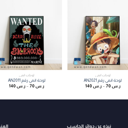
لوحات انمي
لوحات انمي
لوحة انمي رقم AN2021
لوحة انمي رقم AN2011
ر.س
70
–
ر.س
140
ر.س
70
–
ر.س
140
نبذه عن دوائر الحاسب
العن