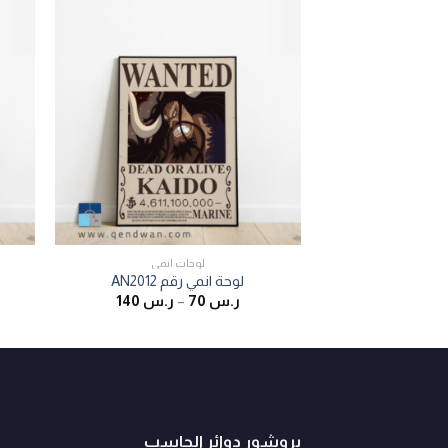
لوحات انمي
لوحة انمي رقم AN2012
ر.س
70
–
ر.س
140
بروشور دوائر الحاسب