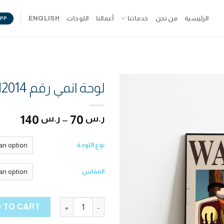
الرئيسية
من نحن
خدماتنا
أعمالنا
اللوحات
ENGLISH
PP
لوحة انمي رقم AN2014
140
–
70
ر.س
ر.س
نوع اللوحة
المقاس
لوحة انمي رقم AN2014 quantity
 TO CART