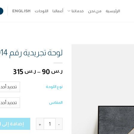
الرئيسية
من نحن
خدماتنا
أعمالنا
اللوحات
ENGLISH
لوحة تجريدية رقم AB1014
315
–
90
ر.س
ر.س
نوع اللوحة
المقاس
كمية لوحة تجريدية رقم AB1014
إضافة إلى 