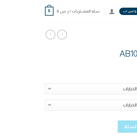
0
سلة المشتريات /
ر.س
0
واتس اب
السلة