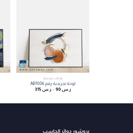
لوحات تجريدية
لوحة تجريدية رقم AB1006
ر.س
90
–
ر.س
315
بروشور دوائر الحاسب