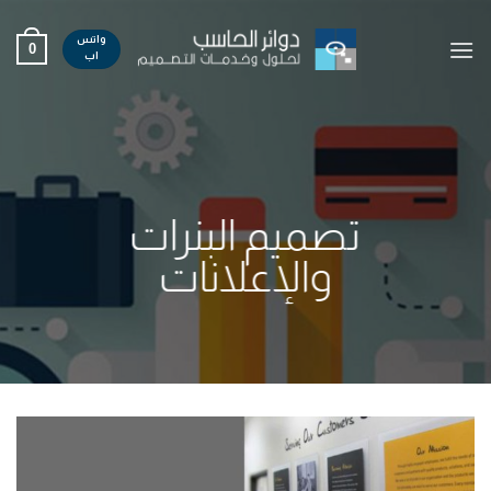
Ski
t
واتس
0
اب
conten
تصميم البنرات
والإعلانات