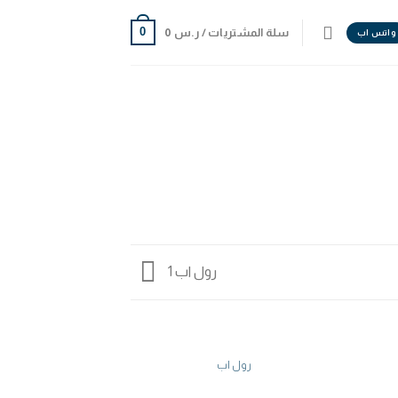
0
سلة المشتريات /
ر.س
0
واتس اب
رول اب 1
رول اب