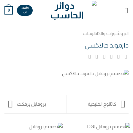
Ski
واتس
0
t
اب
conten
البروشورات والكاتالوجات
دايموند جالاكسي
كاتالوج الخليجية
بروفايل برفكت