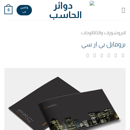
Ski
واتس
0
t
اب
conten
البروشورات والكاتالوجات
بروفايل بي ار سي